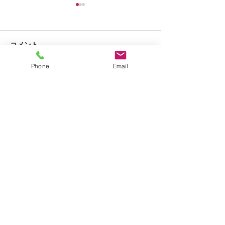
コメント
紫陽花散歩
丑の日
Phone
Email
コメントを追加…
お問い合わせ
株式会社 グレース
グループホーム あ い
〒070-0814
北海道旭川市
川端町４条8丁目2-18
TEL:
0166-55-6501
grouphome-ai@outlook.jp