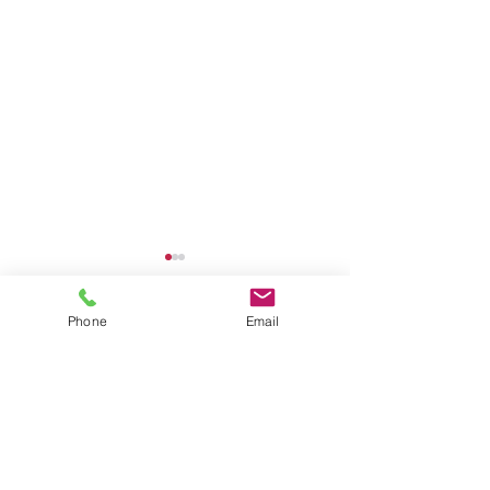
Phone
Email
コメント
丑の日
何もない週
コメントを追加…