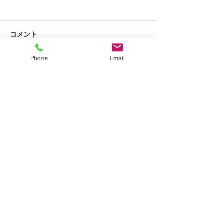
コメント
丑の日
何もない週
Phone
Email
コメントを追加…
お問い合わせ
株式会社 グレース
グループホーム あ い
〒070-0814
北海道旭川市
川端町４条8丁目2-18
TEL:
0166-55-6501
grouphome-ai@outlook.jp