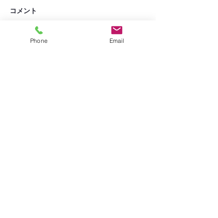
コメント
丑の日
何もない週
Phone
Email
コメントを追加…
お問い合わせ
株式会社 グレース
グループホーム あ い
〒070-0814
北海道旭川市
川端町４条8丁目2-18
TEL:
0166-55-6501
grouphome-ai@outlook.jp