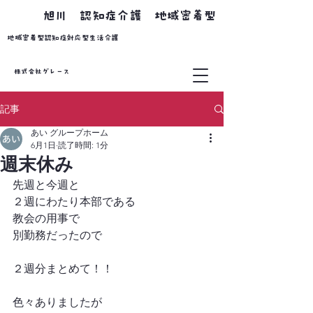
​旭川 認知症介護 地域密着型
​地域密着型認知症対応型生活介護
株式会社グレース
記事
あい グループホーム
6月1日
読了時間: 1分
週末休み
先週と今週と
２週にわたり本部である
教会の用事で
別勤務だったので
２週分まとめて！！
色々ありましたが