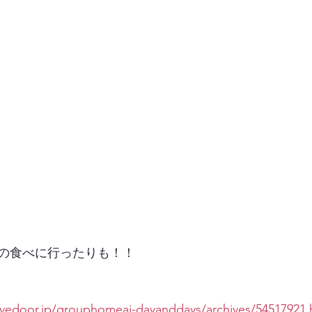
の食べに行ったりも！！
livedoor.jp/grouphomeai-dayanddays/archives/54517921.