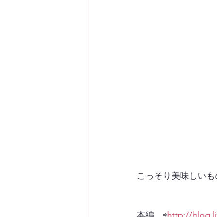
こっそり美味しいも
本編　⇨
http://blog.